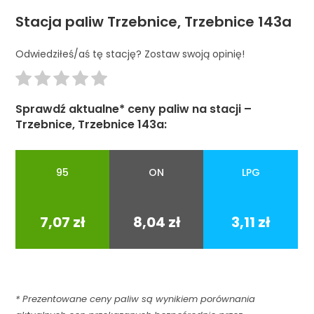
Stacja paliw Trzebnice, Trzebnice 143a
Odwiedziłeś/aś tę stację? Zostaw swoją opinię!
Sprawdź aktualne* ceny paliw na stacji –
Trzebnice, Trzebnice 143a:
95
ON
LPG
95
ON
LPG
7,07 zł
8,04 zł
3,11 zł
* Prezentowane ceny paliw są wynikiem porównania