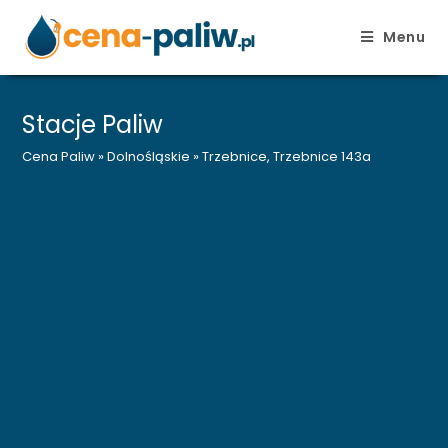
Menu
Skip
to
Stacje Paliw
content
Cena Paliw
»
Dolnośląskie
»
Trzebnice, Trzebnice 143a