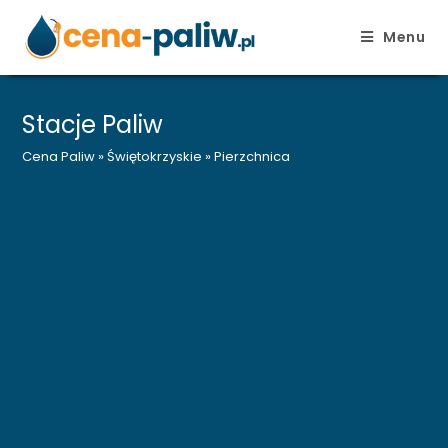
Menu
Skip
to
Stacje Paliw
content
Cena Paliw
»
Świętokrzyskie
»
Pierzchnica