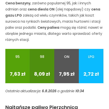
Cena benzyny
, zarówno popularnej 95, jak i innych
odmian oraz
cena diesla ON
(olej napędowy) czy
cena
gazu LPG
zależą od wielu czynników, takich jak koszt
surowca na rynkach światowych, marża hurtowni i stacji
paliw oraz podatki.
Ceny paliwa
mogą się różnić nawet w
obrębie jednego miasta, dlatego warto sprawdzać oferty
różnych stacji.
95
98
ON
LPG
95
98
ON
LPG
7,63 zł
8,09 zł
7,95 zł
2,72 zł
Ostatnia aktualizacja:
6.8.2026
o godzinie
10:34
Najtańsze paliwo Pierzchnica