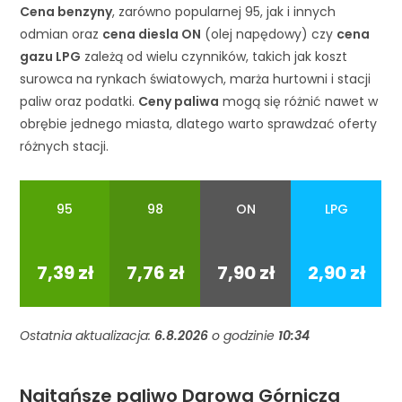
Cena benzyny
, zarówno popularnej 95, jak i innych
odmian oraz
cena diesla ON
(olej napędowy) czy
cena
gazu LPG
zależą od wielu czynników, takich jak koszt
surowca na rynkach światowych, marża hurtowni i stacji
paliw oraz podatki.
Ceny paliwa
mogą się różnić nawet w
obrębie jednego miasta, dlatego warto sprawdzać oferty
różnych stacji.
95
98
ON
LPG
95
98
ON
LPG
7,39 zł
7,76 zł
7,90 zł
2,90 zł
Ostatnia aktualizacja:
6.8.2026
o godzinie
10:34
Najtańsze paliwo Dąrowa Górnicza