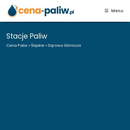
Menu
Skip
to
Stacje Paliw
content
Cena Paliw
»
Śląskie
»
Dąrowa Górnicza