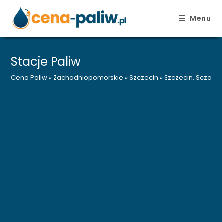
Menu
Skip
to
Stacje Paliw
content
Cena Paliw
»
Zachodniopomorskie
»
Szczecin
»
Szczecin, Sczanie