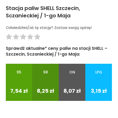
Stacja paliw SHELL Szczecin,
Sczanieckiej / 1-go Maja
Odwiedziłeś/aś tę stację? Zostaw swoją opinię!
Sprawdź aktualne* ceny paliw na stacji SHELL –
Szczecin, Sczanieckiej / 1-go Maja:
95
98
ON
LPG
95
98
ON
LPG
7,54 zł
8,25 zł
8,07 zł
3,15 zł