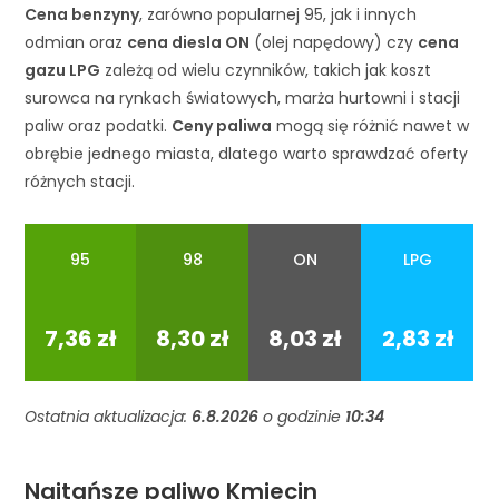
Cena benzyny
, zarówno popularnej 95, jak i innych
odmian oraz
cena diesla ON
(olej napędowy) czy
cena
gazu LPG
zależą od wielu czynników, takich jak koszt
surowca na rynkach światowych, marża hurtowni i stacji
paliw oraz podatki.
Ceny paliwa
mogą się różnić nawet w
obrębie jednego miasta, dlatego warto sprawdzać oferty
różnych stacji.
95
98
ON
LPG
95
98
ON
LPG
7,36 zł
8,30 zł
8,03 zł
2,83 zł
Ostatnia aktualizacja:
6.8.2026
o godzinie
10:34
Najtańsze paliwo Kmiecin