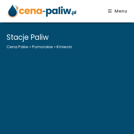
Menu
Skip
to
Stacje Paliw
content
Cena Paliw
»
Pomorskie
»
Kmiecin