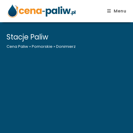
Menu
Skip
to
Stacje Paliw
content
Cena Paliw
»
Pomorskie
»
Donimierz