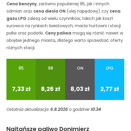
Cena benzyny
, zarówno popularnej 95, jak i innych
odmian oraz
cena diesla ON
(olej napędowy) czy
cena
gazu LPG
zależą od wielu czynników, takich jak koszt
surowca na rynkach światowych, marża hurtowni i stacji
paliw oraz podatki.
Ceny paliwa
mogą się różnić nawet w
obrębie jednego miasta, dlatego warto sprawdzać oferty
różnych stacji.
95
98
ON
LPG
95
98
ON
LPG
7,33 zł
8,26 zł
8,03 zł
2,77 zł
Ostatnia aktualizacja:
6.8.2026
o godzinie
10:34
Najtańsze paliwo Donimierz