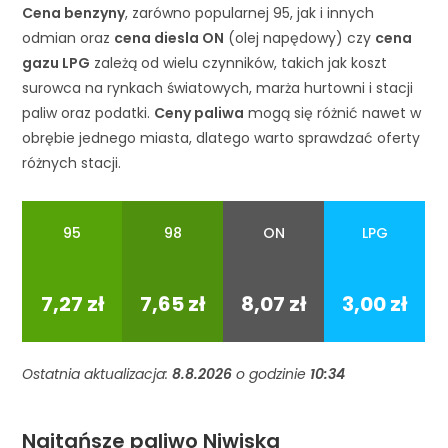
Cena benzyny
, zarówno popularnej 95, jak i innych
odmian oraz
cena diesla ON
(olej napędowy) czy
cena
gazu LPG
zależą od wielu czynników, takich jak koszt
surowca na rynkach światowych, marża hurtowni i stacji
paliw oraz podatki.
Ceny paliwa
mogą się różnić nawet w
obrębie jednego miasta, dlatego warto sprawdzać oferty
różnych stacji.
95
98
ON
LPG
95
98
ON
LPG
7,27 zł
7,65 zł
8,07 zł
3,00 zł
Ostatnia aktualizacja:
8.8.2026
o godzinie
10:34
Najtańsze paliwo Niwiska