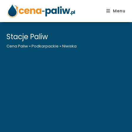
Menu
Skip
to
Stacje Paliw
content
Cena Paliw
»
Podkarpackie
»
Niwiska