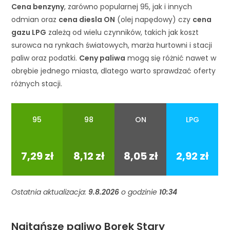
Cena benzyny
, zarówno popularnej 95, jak i innych
odmian oraz
cena diesla ON
(olej napędowy) czy
cena
gazu LPG
zależą od wielu czynników, takich jak koszt
surowca na rynkach światowych, marża hurtowni i stacji
paliw oraz podatki.
Ceny paliwa
mogą się różnić nawet w
obrębie jednego miasta, dlatego warto sprawdzać oferty
różnych stacji.
95
98
ON
LPG
95
98
ON
LPG
7,29 zł
8,12 zł
8,05 zł
2,92 zł
Ostatnia aktualizacja:
9.8.2026
o godzinie
10:34
Najtańsze paliwo Borek Stary