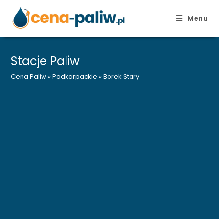
Menu
Skip
to
Stacje Paliw
content
Cena Paliw
»
Podkarpackie
»
Borek Stary