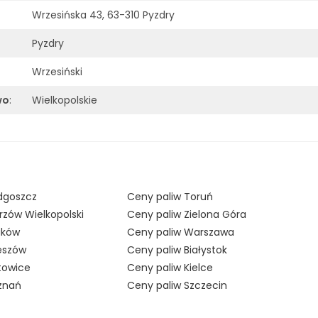
Wrzesińska 43, 63-310 Pyzdry
Pyzdry
Wrzesiński
wo
:
Wielkopolskie
dgoszcz
Ceny paliw Toruń
rzów Wielkopolski
Ceny paliw Zielona Góra
aków
Ceny paliw Warszawa
eszów
Ceny paliw Białystok
towice
Ceny paliw Kielce
znań
Ceny paliw Szczecin