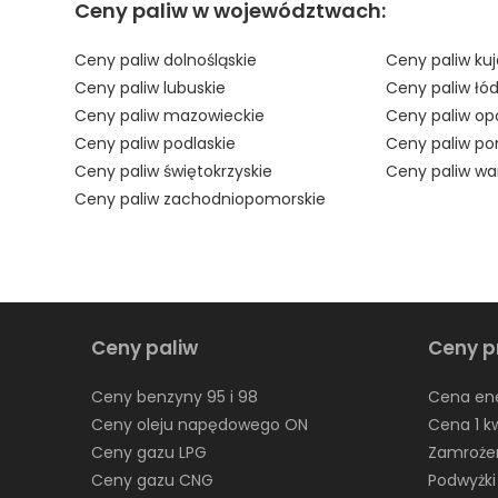
Ceny paliw w województwach:
Ceny paliw dolnośląskie
Ceny paliw ku
Ceny paliw lubuskie
Ceny paliw łód
Ceny paliw mazowieckie
Ceny paliw opo
Ceny paliw podlaskie
Ceny paliw po
Ceny paliw świętokrzyskie
Ceny paliw w
Ceny paliw zachodniopomorskie
Ceny paliw
Ceny p
Ceny benzyny 95 i 98
Cena ene
Ceny oleju napędowego ON
Cena 1 k
Ceny gazu LPG
Zamrożen
Ceny gazu CNG
Podwyżki