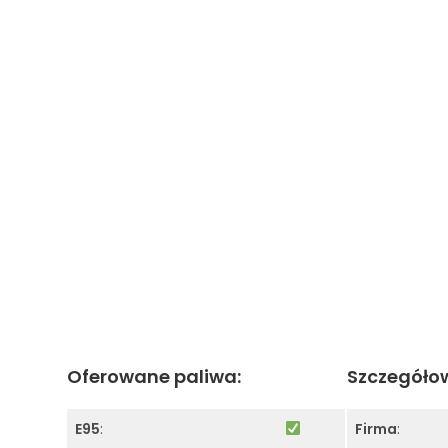
Oferowane paliwa:
Szczegółow
E95
:
Firma
: