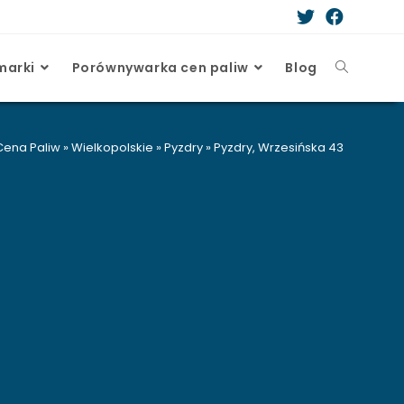
marki
Porównywarka cen paliw
Blog
Cena Paliw
»
Wielkopolskie
»
Pyzdry
»
Pyzdry, Wrzesińska 43