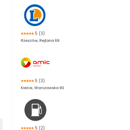
5
(3)
Rzeszów, Rejtana 69
5
(3)
Kielce, Warszawska 90
5
(2)