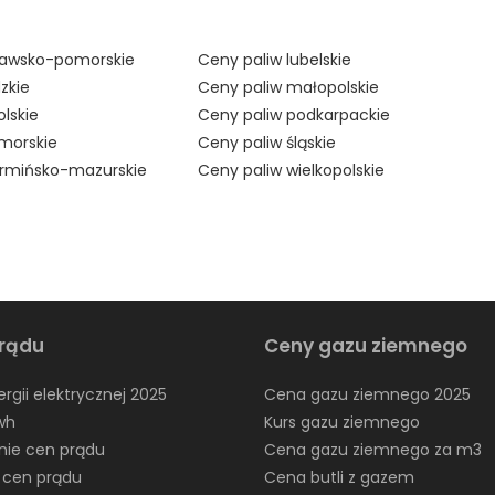
jawsko-pomorskie
Ceny paliw lubelskie
zkie
Ceny paliw małopolskie
lskie
Ceny paliw podkarpackie
morskie
Ceny paliw śląskie
armińsko-mazurskie
Ceny paliw wielkopolskie
rądu
Ceny gazu ziemnego
rgii elektrycznej 2025
Cena gazu ziemnego 2025
wh
Kurs gazu ziemnego
ie cen prądu
Cena gazu ziemnego za m3
 cen prądu
Cena butli z gazem