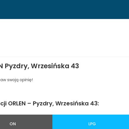
N Pyzdry, Wrzesińska 43
taw swoją opinię!
ji ORLEN – Pyzdry, Wrzesińska 43:
ON
LPG