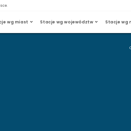
lsce.
cje wg miast
Stacje wg województw
Stacje wg 