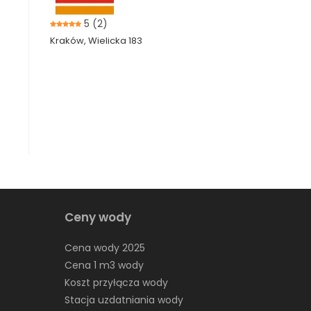
5
(2)
Kraków, Wielicka 183
Ceny wody
Cena wody 2025
Cena 1 m3 wody
Koszt przyłącza wody
Stacja uzdatniania wody