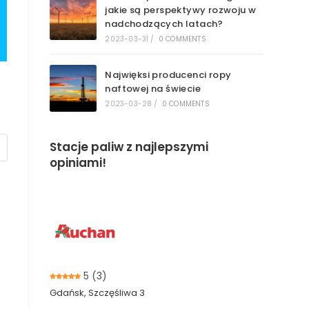
jakie są perspektywy rozwoju w
nadchodzących latach?
2023-03-31
/
0 COMMENTS
Najwięksi producenci ropy
naftowej na świecie
2023-03-28
/
0 COMMENTS
Stacje paliw z najlepszymi
opiniami!
5
(3)
Gdańsk, Szczęśliwa 3