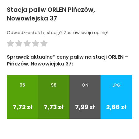
Stacja paliw ORLEN Pińczów,
Nowowiejska 37
Odwiedziłeś/aś tę stację? Zostaw swoją opinię!
Sprawdź aktualne* ceny paliw na stacji ORLEN –
Pińczów, Nowowiejska 37:
95
98
ON
LPG
95
98
ON
LPG
7,72 zł
7,73 zł
7,99 zł
2,66 zł