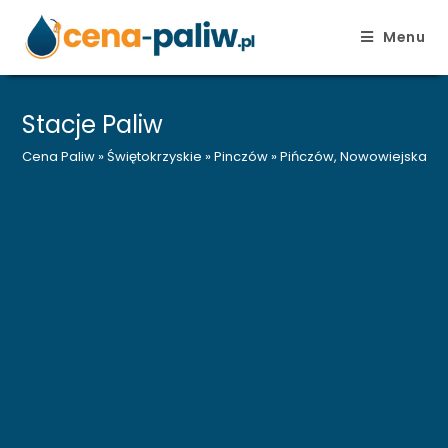
Menu
Skip
to
Stacje Paliw
content
Cena Paliw
»
Świętokrzyskie
»
Pinczów
»
Pińczów, Nowowiejska 37