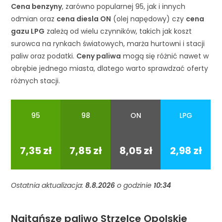
Cena benzyny
, zarówno popularnej 95, jak i innych
odmian oraz
cena diesla ON
(olej napędowy) czy
cena
gazu LPG
zależą od wielu czynników, takich jak koszt
surowca na rynkach światowych, marża hurtowni i stacji
paliw oraz podatki.
Ceny paliwa
mogą się różnić nawet w
obrębie jednego miasta, dlatego warto sprawdzać oferty
różnych stacji.
95
98
ON
LPG
95
98
ON
LPG
7,35 zł
7,85 zł
8,05 zł
2,98 zł
Ostatnia aktualizacja:
8.8.2026
o godzinie
10:34
Najtańsze paliwo Strzelce Opolskie