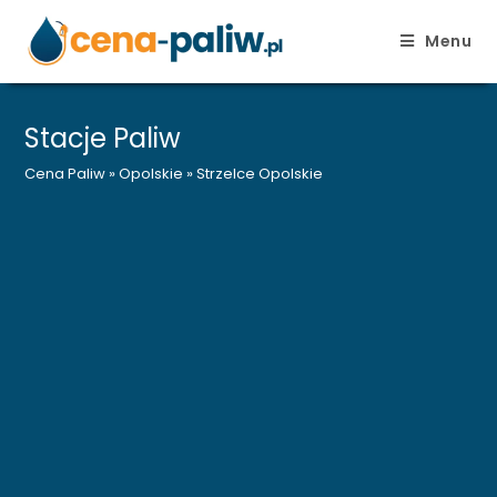
Menu
Skip
to
Stacje Paliw
content
Cena Paliw
»
Opolskie
»
Strzelce Opolskie