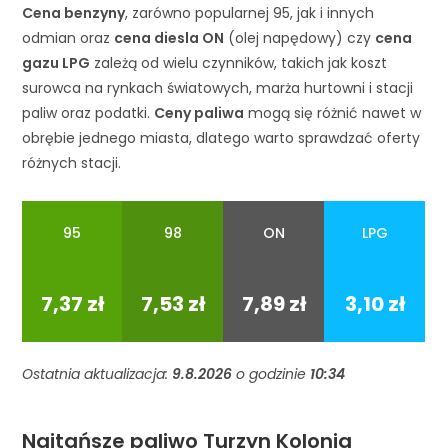
Cena benzyny
, zarówno popularnej 95, jak i innych
odmian oraz
cena diesla ON
(olej napędowy) czy
cena
gazu LPG
zależą od wielu czynników, takich jak koszt
surowca na rynkach światowych, marża hurtowni i stacji
paliw oraz podatki.
Ceny paliwa
mogą się różnić nawet w
obrębie jednego miasta, dlatego warto sprawdzać oferty
różnych stacji.
95
98
ON
LPG
95
98
ON
LPG
7,37 zł
7,53 zł
7,89 zł
3,10 zł
Ostatnia aktualizacja:
9.8.2026
o godzinie
10:34
Najtańsze paliwo Turzyn Kolonia