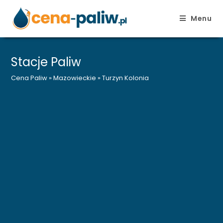
Menu
Skip
to
Stacje Paliw
content
Cena Paliw
»
Mazowieckie
»
Turzyn Kolonia