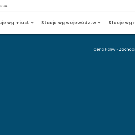
lsce.
cje wg miast
Stacje wg województw
Stacje wg 
Cena Paliw
»
Zachod