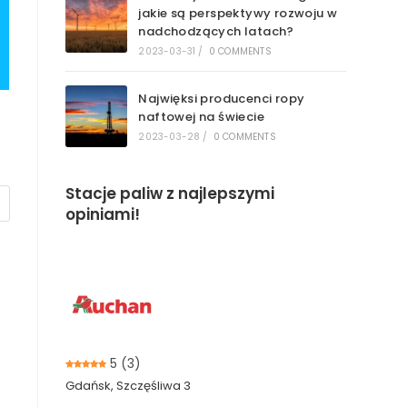
jakie są perspektywy rozwoju w
nadchodzących latach?
2023-03-31
/
0 COMMENTS
Najwięksi producenci ropy
naftowej na świecie
2023-03-28
/
0 COMMENTS
Stacje paliw z najlepszymi
opiniami!
5
(3)
Gdańsk, Szczęśliwa 3