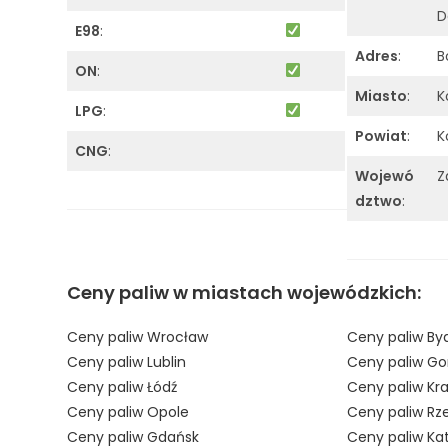
D
E98
:
Adres
:
B
ON
:
Miasto
:
K
LPG
:
Powiat
:
K
CNG
:
Wojewó
Z
dztwo
:
Ceny paliw w miastach wojewódzkich:
Ceny paliw Wrocław
Ceny paliw By
Ceny paliw Lublin
Ceny paliw Go
Ceny paliw Łódź
Ceny paliw Kr
Ceny paliw Opole
Ceny paliw Rz
Ceny paliw Gdańsk
Ceny paliw Ka