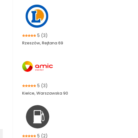
5
(3)
Rzeszów, Rejtana 69
5
(3)
Kielce, Warszawska 90
5
(2)