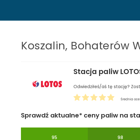
Koszalin, Bohaterów 
Stacja paliw LOTO
Odwiedziłeś/aś tę stację? Zos
Średnia oc
Sprawdź aktualne* ceny paliw na sta
95
98