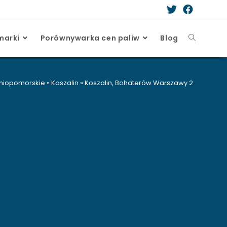
marki
Porównywarka cen paliw
Blog
niopomorskie
»
Koszalin
»
Koszalin, Bohaterów Warszawy 2