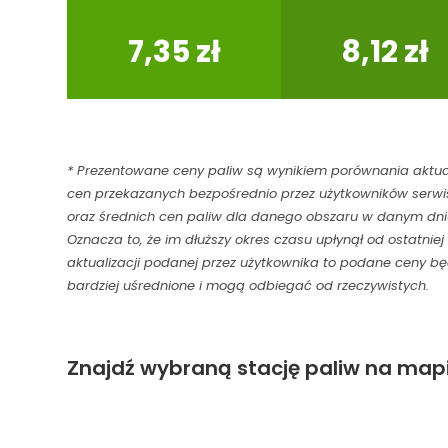
95
98
7,35 zł
8,12 zł
* Prezentowane ceny paliw są wynikiem porównania aktu
cen przekazanych bezpośrednio przez użytkowników serwi
oraz średnich cen paliw dla danego obszaru w danym dni
Oznacza to, że im dłuższy okres czasu upłynął od ostatniej
aktualizacji podanej przez użytkownika to podane ceny b
bardziej uśrednione i mogą odbiegać od rzeczywistych.
Znajdź wybraną stację paliw na mapi