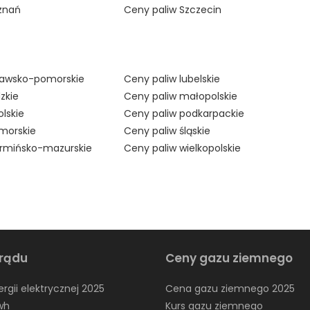
znań
Ceny paliw Szczecin
jawsko-pomorskie
Ceny paliw lubelskie
zkie
Ceny paliw małopolskie
lskie
Ceny paliw podkarpackie
morskie
Ceny paliw śląskie
armińsko-mazurskie
Ceny paliw wielkopolskie
rądu
Ceny gazu ziemnego
rgii elektrycznej 2025
Cena gazu ziemnego 2025
wh
Kurs gazu ziemnego