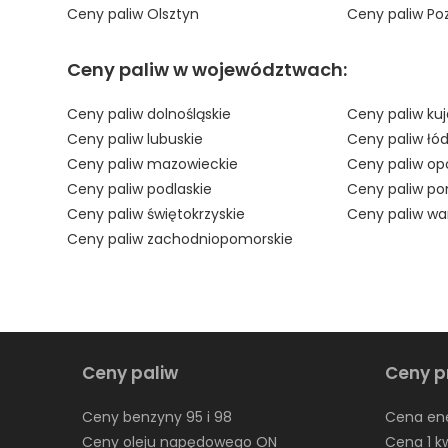
Ceny paliw Olsztyn
Ceny paliw Po
Ceny paliw w województwach:
Ceny paliw dolnośląskie
Ceny paliw ku
Ceny paliw lubuskie
Ceny paliw łód
Ceny paliw mazowieckie
Ceny paliw opo
Ceny paliw podlaskie
Ceny paliw po
Ceny paliw świętokrzyskie
Ceny paliw w
Ceny paliw zachodniopomorskie
Ceny paliw
Ceny p
Ceny benzyny 95 i 98
Cena ene
Ceny oleju napędowego ON
Cena 1 k