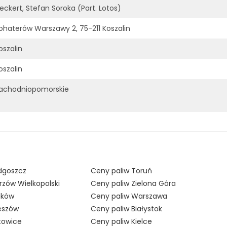
eckert, Stefan Soroka (Part. Lotos)
ohaterów Warszawy 2, 75-211 Koszalin
oszalin
oszalin
achodniopomorskie
dgoszcz
Ceny paliw Toruń
rzów Wielkopolski
Ceny paliw Zielona Góra
aków
Ceny paliw Warszawa
eszów
Ceny paliw Białystok
towice
Ceny paliw Kielce