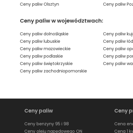
Ceny paliw Olsztyn
Ceny paliw Po
Ceny paliw w województwach:
Ceny paliw dolnośląskie
Ceny paliw ku
Ceny paliw lubuskie
Ceny paliw łód
Ceny paliw mazowieckie
Ceny paliw opo
Ceny paliw podlaskie
Ceny paliw po
Ceny paliw świętokrzyskie
Ceny paliw w
Ceny paliw zachodniopomorskie
Ceny paliw
Ceny p
Ceny benzyny 95 i 98
Cena ene
Ceny oleju napędowego ON
Cena 1 k