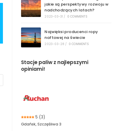
jakie są perspektywy rozwoju w
nadchodzących latach?
2023-03-31
/
0 COMMENTS
Najwięksi producenci ropy
naftowej na świecie
2023-03-28
/
0 COMMENTS
Stacje paliw z najlepszymi
opiniami!
5
(3)
Gdańsk, Szczęśliwa 3