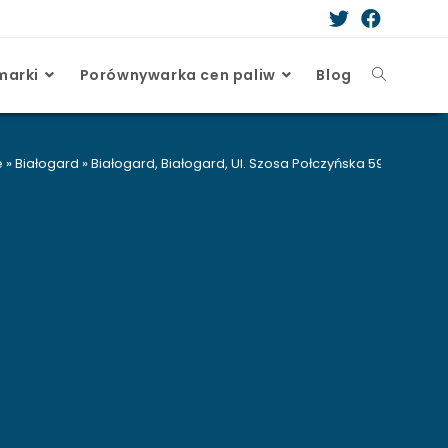
marki
Porównywarka cen paliw
Blog
e
»
Białogard
»
Białogard, Białogard, Ul. Szosa Połczyńska 59