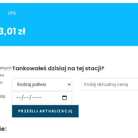
LPG
LPG
3,01 zł
Tankowałeś dzisiaj na tej stacji?
alnych
su
u.
ędą
e: