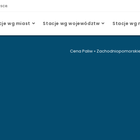
lsce.
cje wg miast
Stacje wg województw
Stacje wg 
Cena Paliw
»
Zachodniopomorski