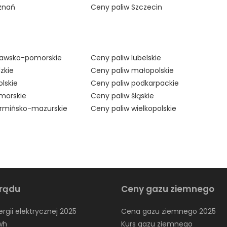
znań
Ceny paliw Szczecin
jawsko-pomorskie
Ceny paliw lubelskie
zkie
Ceny paliw małopolskie
lskie
Ceny paliw podkarpackie
morskie
Ceny paliw śląskie
armińsko-mazurskie
Ceny paliw wielkopolskie
rądu
Ceny gazu ziemnego
rgii elektrycznej 2025
Cena gazu ziemnego 2025
wh
Kurs gazu ziemnego