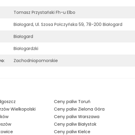
Tomasz Przystański Fh-u Elbo
Białogard, Ul. Szosa Połczyńska 59, 78-200 Białogard
Białogard
Białogardzki
wo
:
Zachodniopomorskie
dgoszcz
Ceny paliw Toruń
rzów Wielkopolski
Ceny paliw Zielona Góra
aków
Ceny paliw Warszawa
eszów
Ceny paliw Białystok
towice
Ceny paliw Kielce