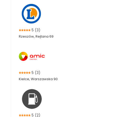
5
(3)
Rzeszów, Rejtana 69
5
(3)
Kielce, Warszawska 90
5
(2)