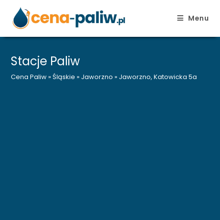
Menu
Skip
to
Stacje Paliw
content
Cena Paliw
»
Śląskie
»
Jaworzno
»
Jaworzno, Katowicka 5a