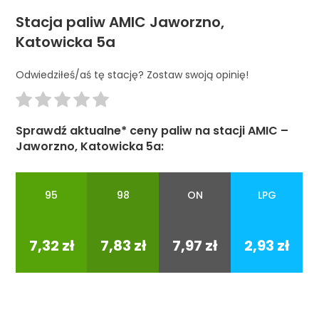
Stacja paliw AMIC Jaworzno,
Katowicka 5a
Odwiedziłeś/aś tę stację? Zostaw swoją opinię!
Sprawdź aktualne* ceny paliw na stacji AMIC –
Jaworzno, Katowicka 5a:
95
98
ON
LPG
95
98
ON
LPG
7,32 zł
7,83 zł
7,97 zł
2,93 zł